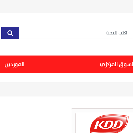
لسوق المركزي
الموردين