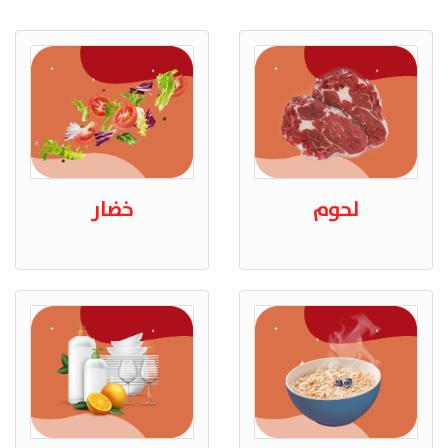
لحوم
خضار